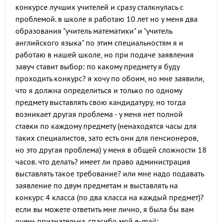
конкурсе лучших учителей и сразу сталкнулась с
проблемой. в школе я работаю 10 лет но у меня два
образования "учитель математики" и "учитель
английского языка" по этим специальностям я и
работаю в нашей школе, но при подаче заявления
завуч ставит выбор: по какому предмету я буду
проходить конкурс? я хочу по обоим, но мне заявили,
что я должна определиться и только по одному
предмету выставлять свою кандидатуру, но тогда
возникает другая проблема - у меня нет полной
ставки по каждому предмету (ненаходятся часы для
таких специалистов, зато есть они для пенсионеров,
но это другая проблема) у меня в общей сложности 18
часов. что делать? имеет ли право администрация
выставлять такое требование? или мне надо подавать
заявление по двум предметам и выставлять на
конкурс 4 класса (по два класса на каждый предмет)?
если вы можете ответить мне лично, я была бы вам
очень признательна. спасибо мой е-mail: