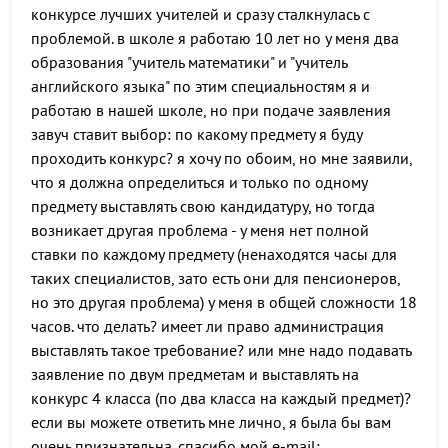
конкурсе лучших учителей и сразу сталкнулась с
проблемой. в школе я работаю 10 лет но у меня два
образования "учитель математики" и "учитель
английского языка" по этим специальностям я и
работаю в нашей школе, но при подаче заявления
завуч ставит выбор: по какому предмету я буду
проходить конкурс? я хочу по обоим, но мне заявили,
что я должна определиться и только по одному
предмету выставлять свою кандидатуру, но тогда
возникает другая проблема - у меня нет полной
ставки по каждому предмету (ненаходятся часы для
таких специалистов, зато есть они для пенсионеров,
но это другая проблема) у меня в общей сложности 18
часов. что делать? имеет ли право администрация
выставлять такое требование? или мне надо подавать
заявление по двум предметам и выставлять на
конкурс 4 класса (по два класса на каждый предмет)?
если вы можете ответить мне лично, я была бы вам
очень признательна. спасибо мой е-mail: