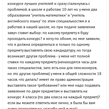
конкурсе лучших учителей и сразу сталкнулась с
проблемой. в школе я работаю 10 лет но у меня два
образования "учитель математики" и "учитель
английского языка" по этим специальностям я и
работаю в нашей школе, но при подаче заявления
завуч ставит выбор: по какому предмету я буду
проходить конкурс? я хочу по обоим, но мне заявили,
что я должна определиться и только по одному
предмету выставлять свою кандидатуру, но тогда
возникает другая проблема - у меня нет полной
ставки по каждому предмету (ненаходятся часы для
таких специалистов, зато есть они для пенсионеров,
но это другая проблема) у меня в общей сложности 18
часов. что делать? имеет ли право администрация
выставлять такое требование? или мне надо подавать
заявление по двум предметам и выставлять на
конкурс 4 класса (по два класса на каждый предмет)?
если вы можете ответить мне лично, я была бы вам
очень признательна. спасибо мой е-mail: