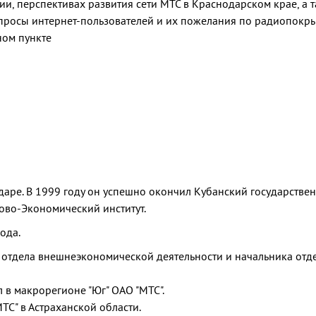
ии, перспективах развития сети МТС в Краснодарском крае, а 
опросы интернет-пользователей и их пожелания по радиопокр
ном пункте
даре. В 1999 году он успешно окончил Кубанский государстве
ово-Экономический институт.
ода.
 отдела внешнеэкономической деятельности и начальника отд
 в макрорегионе "Юг" ОАО "МТС".
ТС" в Астраханской области.