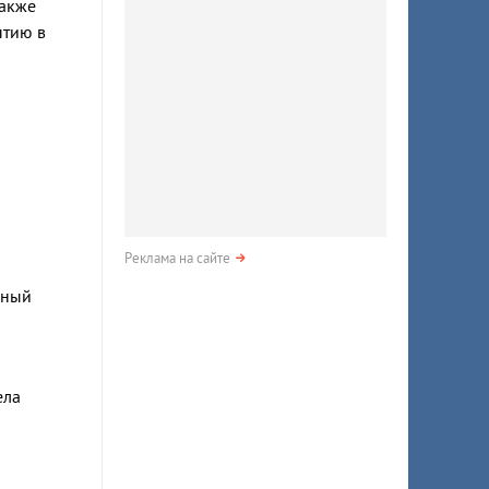
также
ытию в
Реклама на сайте
нный
ела