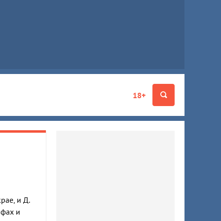
18+
ае, и Д.
ифах и