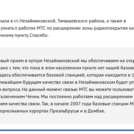
ала в ст. Незаймановской, Тимашевского района, а также в
ы узнать о работах МТС по расширению зоны радиопокрытия ка
нному пункту. Спасибо.
ивый прием в хуторе Незаймановский мы обеспечиваем на от
язано с тем, что пока в этом населенном пункте нет нашей базов
здесь обеспечивается базовой станцией, которая находится в 1
ближайшем будущем качество связи в Незаймановском будет ул
ти вопроса. На данный момент связью МТС вы можете пользоват
исключением Чечни. Мы постоянно работаем над расширением
ем качества связи. Так, в начале 2007 года базовые станции 
горнолыжных курортах Приэльбрусья и в Домбае.