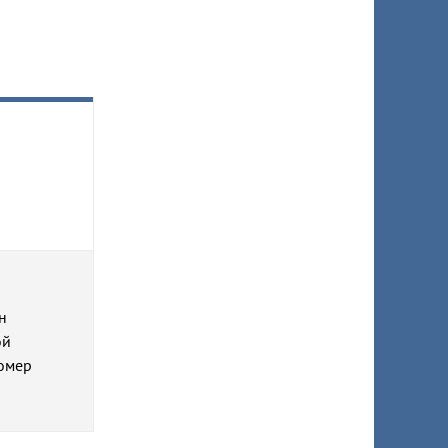
н
ой
номер