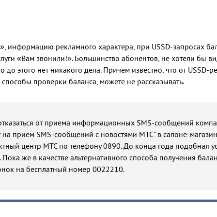
ть», информацию рекламного характера, при USSD-запросах ба
слуги «Вам звонили!». Большинство абонентов, не хотели бы ви
 до этого нет никакого дела. Причем известно, что от USSD-р
 способы проверки баланса, можете не рассказывать.
 отказаться от приема информационных SMS-сообщений компа
т на прием SMS-сообщений с новостями МТС" в салоне-магази
ктный центр МТС по телефону 0890. До конца года подобная у
. Пока же в качестве альтернативного способа получения балан
онок на бесплатный номер 0022210.