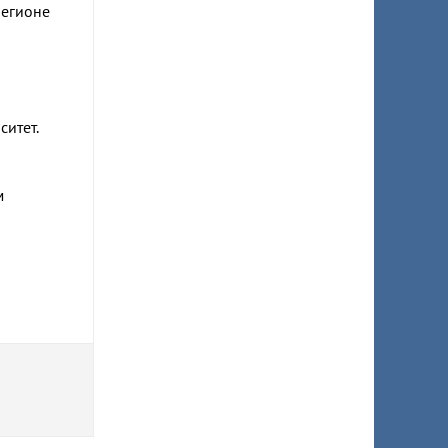
регионе
ситет.
м