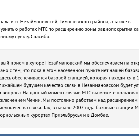
ала в ст. Незаймановской, Тимашевского района, а также в
ы узнать о работах МТС по расширению зоны радиопокрытия ка
нному пункту. Спасибо.
ивый прием в хуторе Незаймановский мы обеспечиваем на от
язано с тем, что пока в этом населенном пункте нет нашей базов
здесь обеспечивается базовой станцией, которая находится в 1
ближайшем будущем качество связи в Незаймановском будет ул
ти вопроса. На данный момент связью МТС вы можете пользоват
исключением Чечни. Мы постоянно работаем над расширением
ем качества связи. Так, в начале 2007 года базовые станции 
горнолыжных курортах Приэльбрусья и в Домбае.