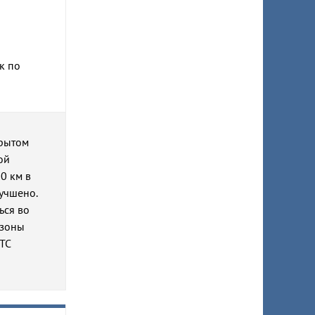
к по
крытом
ой
0 км в
учшено.
ься во
 зоны
МТС