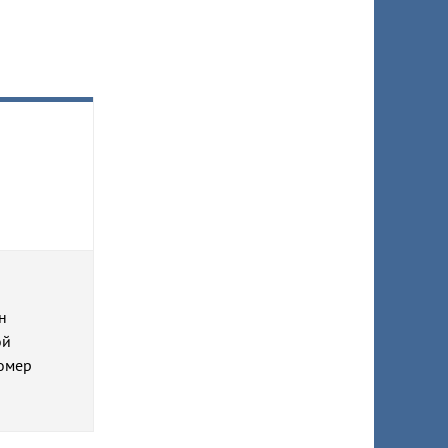
н
ой
номер