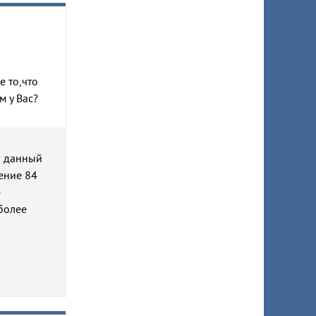
е то,что
м у Вас?
а данный
ение 84
е
более