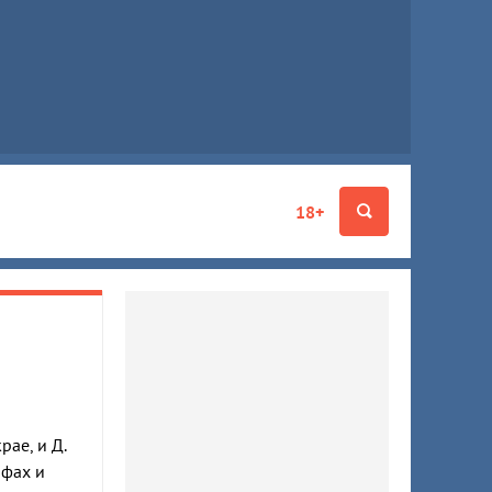
18+
ае, и Д.
ифах и