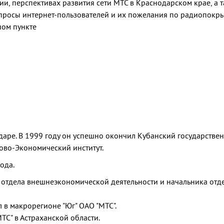
ии, перспективах развития сети МТС в Краснодарском крае, а 
опросы интернет-пользователей и их пожелания по радиопокр
ном пункте
даре. В 1999 году он успешно окончил Кубанский государстве
ово-Экономический институт.
ода.
 отдела внешнеэкономической деятельности и начальника отд
 в макрорегионе "Юг" ОАО "МТС".
ТС" в Астраханской области.