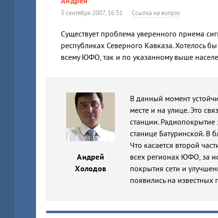
Андрей
3 сентября 2007, 16:51
Ссылка на вопрос
Существует проблема уверенного приема сигн
республиках Северного Кавказа. Хотелось б
всему ЮФО, так и по указанному выше населе
В данный момент устойч
месте и на улице. Это св
станции. Радиопокрытие 
станице Батуринской. В 
Что касается второй час
Андрей
всех регионах ЮФО, за 
Холодов
покрытия сети и улучшени
появились на известных 