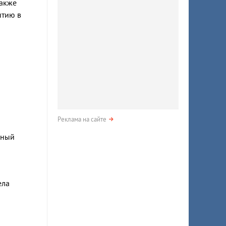
также
ытию в
Реклама на сайте
нный
ела