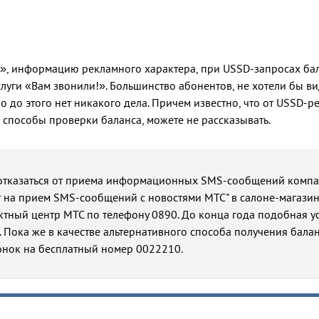
ть», информацию рекламного характера, при USSD-запросах ба
слуги «Вам звонили!». Большинство абонентов, не хотели бы ви
 до этого нет никакого дела. Причем известно, что от USSD-р
 способы проверки баланса, можете не рассказывать.
 отказаться от приема информационных SMS-сообщений компа
т на прием SMS-сообщений с новостями МТС" в салоне-магази
ктный центр МТС по телефону 0890. До конца года подобная у
. Пока же в качестве альтернативного способа получения балан
онок на бесплатный номер 0022210.