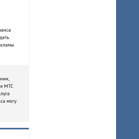
ланса
деть
екламы
нии,
не МТС
слуга
са могу