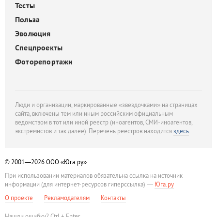
Тесты
Польза
Эволюция
Спецпроекты
Фоторепортажи
Люди и организации, маркированные «звездочками» на страницах
сайта, включены тем или иным российским официальным
ведомством в тот или иной реестр (иноагентов, СМИ-иноагентов,
экстремистов и так далее). Перечень реестров находится
здесь
.
© 2001—2026
ООО «Юга.ру»
При использовании материалов обязательна ссылка на источник
информации (для интернет-ресурсов гиперссылка) —
Юга.ру
О проекте
Рекламодателям
Контакты
Нашли ошибку? Ctrl + Enter