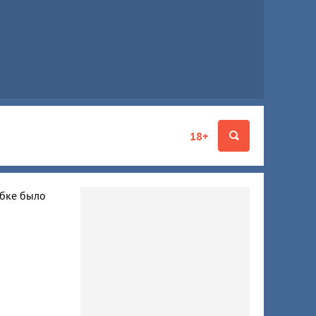
18+
ибке было