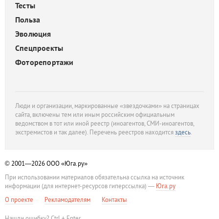
Тесты
Польза
Эволюция
Спецпроекты
Фоторепортажи
Люди и организации, маркированные «звездочками» на страницах
сайта, включены тем или иным российским официальным
ведомством в тот или иной реестр (иноагентов, СМИ-иноагентов,
экстремистов и так далее). Перечень реестров находится
здесь
.
© 2001—2026
ООО «Юга.ру»
При использовании материалов обязательна ссылка на источник
информации (для интернет-ресурсов гиперссылка) —
Юга.ру
О проекте
Рекламодателям
Контакты
Нашли ошибку? Ctrl + Enter