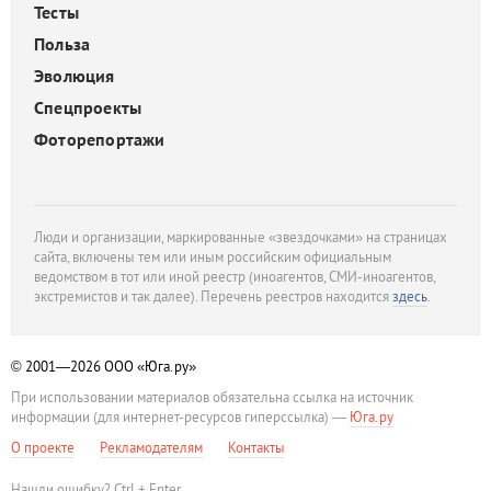
Тесты
Польза
Эволюция
Спецпроекты
Фоторепортажи
Люди и организации, маркированные «звездочками» на страницах
сайта, включены тем или иным российским официальным
ведомством в тот или иной реестр (иноагентов, СМИ-иноагентов,
экстремистов и так далее). Перечень реестров находится
здесь
.
© 2001—2026
ООО «Юга.ру»
При использовании материалов обязательна ссылка на источник
информации (для интернет-ресурсов гиперссылка) —
Юга.ру
О проекте
Рекламодателям
Контакты
Нашли ошибку? Ctrl + Enter