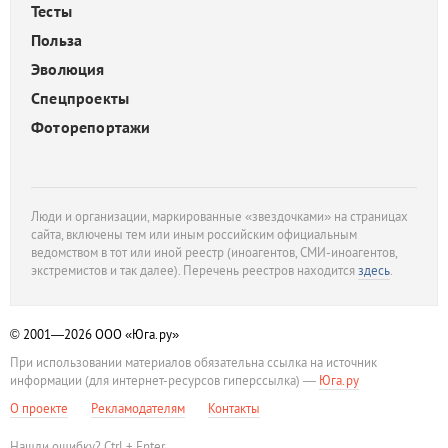
Тесты
Польза
Эволюция
Спецпроекты
Фоторепортажи
Люди и организации, маркированные «звездочками» на страницах
сайта, включены тем или иным российским официальным
ведомством в тот или иной реестр (иноагентов, СМИ-иноагентов,
экстремистов и так далее). Перечень реестров находится
здесь
.
© 2001—2026
ООО «Юга.ру»
При использовании материалов обязательна ссылка на источник
информации (для интернет-ресурсов гиперссылка) —
Юга.ру
О проекте
Рекламодателям
Контакты
Нашли ошибку? Ctrl + Enter