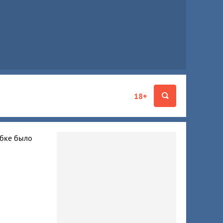
18+
ибке было