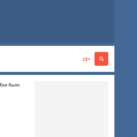
18+
ибке было