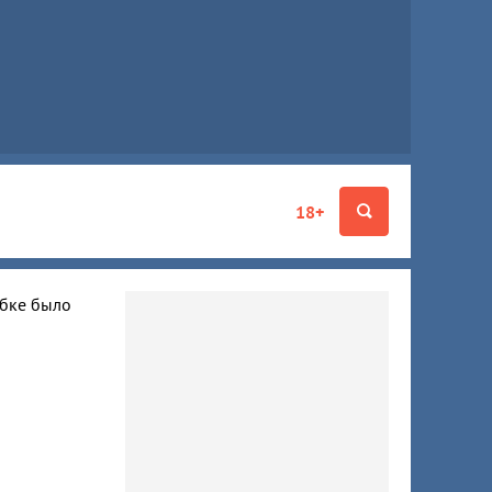
18+
ибке было