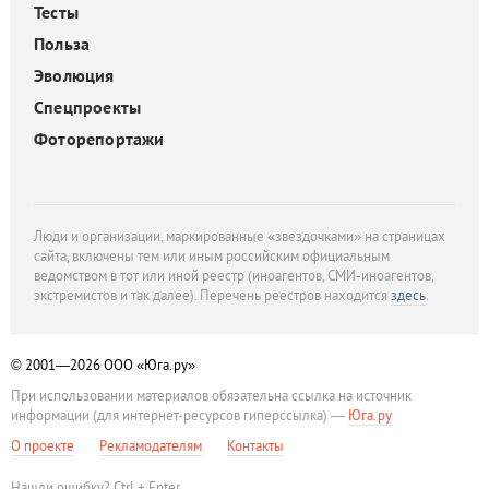
Тесты
Польза
Эволюция
Спецпроекты
Фоторепортажи
Люди и организации, маркированные «звездочками» на страницах
сайта, включены тем или иным российским официальным
ведомством в тот или иной реестр (иноагентов, СМИ-иноагентов,
экстремистов и так далее). Перечень реестров находится
здесь
.
© 2001—2026
ООО «Юга.ру»
При использовании материалов обязательна ссылка на источник
информации (для интернет-ресурсов гиперссылка) —
Юга.ру
О проекте
Рекламодателям
Контакты
Нашли ошибку? Ctrl + Enter