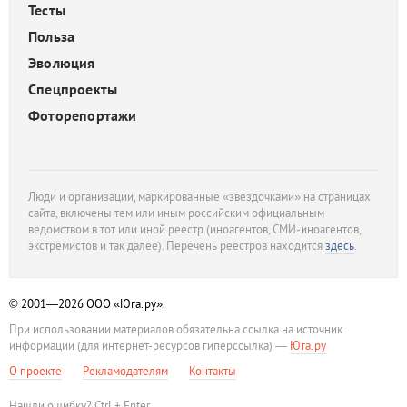
Тесты
Польза
Эволюция
Спецпроекты
Фоторепортажи
Люди и организации, маркированные «звездочками» на страницах
сайта, включены тем или иным российским официальным
ведомством в тот или иной реестр (иноагентов, СМИ-иноагентов,
экстремистов и так далее). Перечень реестров находится
здесь
.
© 2001—2026
ООО «Юга.ру»
При использовании материалов обязательна ссылка на источник
информации (для интернет-ресурсов гиперссылка) —
Юга.ру
О проекте
Рекламодателям
Контакты
Нашли ошибку? Ctrl + Enter