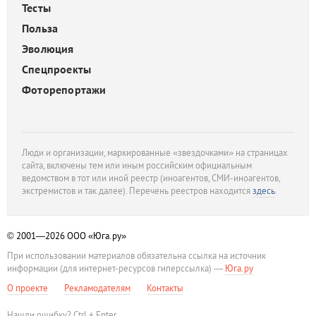
Тесты
Польза
Эволюция
Спецпроекты
Фоторепортажи
Люди и организации, маркированные «звездочками» на страницах
сайта, включены тем или иным российским официальным
ведомством в тот или иной реестр (иноагентов, СМИ-иноагентов,
экстремистов и так далее). Перечень реестров находится
здесь
.
© 2001—2026
ООО «Юга.ру»
При использовании материалов обязательна ссылка на источник
информации (для интернет-ресурсов гиперссылка) —
Юга.ру
О проекте
Рекламодателям
Контакты
Нашли ошибку? Ctrl + Enter