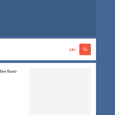
18+
ибке было