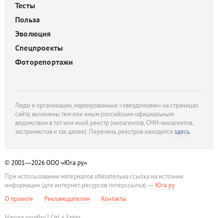
Тесты
Польза
Эволюция
Спецпроекты
Фоторепортажи
Люди и организации, маркированные «звездочками» на страницах
сайта, включены тем или иным российским официальным
ведомством в тот или иной реестр (иноагентов, СМИ-иноагентов,
экстремистов и так далее). Перечень реестров находится
здесь
.
© 2001—2026
ООО «Юга.ру»
При использовании материалов обязательна ссылка на источник
информации (для интернет-ресурсов гиперссылка) —
Юга.ру
О проекте
Рекламодателям
Контакты
Нашли ошибку? Ctrl + Enter