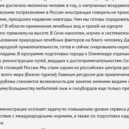
не достигало миллиона человек в год, о напуганных вооруже
скими потрясениями в России иностранцах говорить не прихо
ерями, преодолел недавние невзгоды. Чем мы готовы порадоват
с? В области применения лечебных вод и грязей на курорте
по-прежнему на высоте. В Сочи накоплен, изучен и системати
зования природных лечебных факторов на благо человеку. Да
риродной привлекательности, готов и сейчас очаровывать окр
опадами. В программе подготовки города к Олимпиаде отдель
о реконструкции путей, ведущих к достопримечательностям. Со
 столицей России. Мы стали одним из российских центров де
всего мира (бизнес-туризм). Главным ресурсом для привлечен
а рубежа становится возможность для занятия зимними видами 
му большинству любителей лыж и сноубордов еще только пре
 Администрация осознает задачу по повышению уровня сервиса 
тствие с международными нормами, а также по подготовке кад
и.