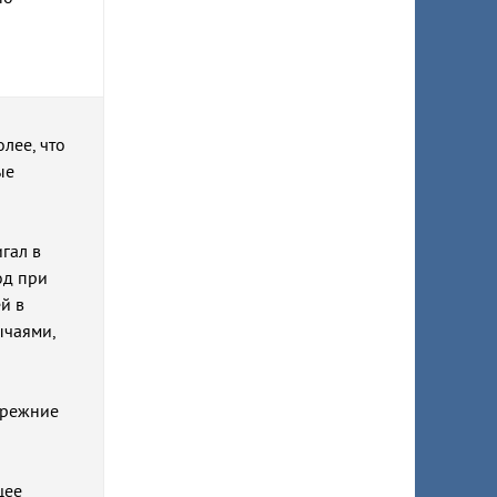
олее, что
ые
гал в
од при
й в
ычаями,
прежние
щее