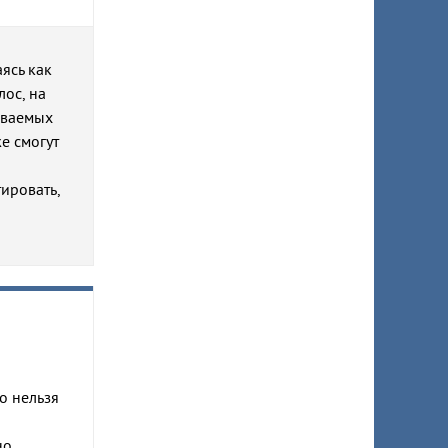
ясь как
ос, на
ываемых
же смогут
ировать,
о нельзя
но