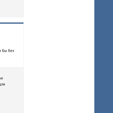
и бы без
ое
для