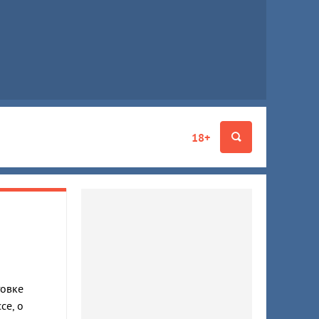
18+
товке
се, о