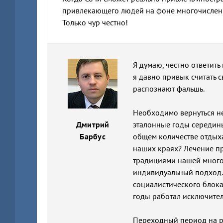
привлекающего людей на фоне многочислен
Только чур честно!
Я думаю, честно ответить
я давно привык считать 
распознают фальшь.
Необходимо вернуться не
Дмитрий
эталонные годы середины
Барбус
общем количестве отдыха
наших краях? Лечение п
традициями нашей много
индивидуальный подход.
социалистического блока
годы работал исключите
Переходный период на р