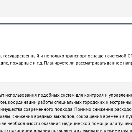
ь государственный и не только транспорт оснащен системой G
 дпс, пожарные и т.д. Планируете ли рассматривать данное на
ыт использования подобных систем для контроля и управлени
ом, координации работы специальных городских и экстренны
еимущества современного подхода. Помимо снижения расходо
иалы, снижения вредных выхлопов, сокращения времени в пут
учае необходимости оказания медицинской помощи или тушен
ного позиционирования позволяет отслеживать в режиме реал