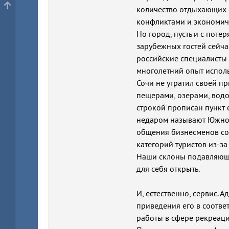
количество отдыхающих 
конфликтами и экономиче
Но город, пусть и с пот
зарубежных гостей сейча
российские специалисты 
многолетний опыт исполь
Сочи не утратил своей п
пещерами, озерами, вод
строкой прописан пункт 
недаром называют Южной
общения бизнесменов со 
категорий туристов из-з
Наши склоны подавляюще
для себя открыть.
И, естественно, сервис.
приведения его в соотве
работы в сфере рекреаци