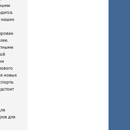
нными
дится.
ь наших
зирован
лее.
естными
ной
чи
лового
ия новых
спорта.
дстоит
для
ров для