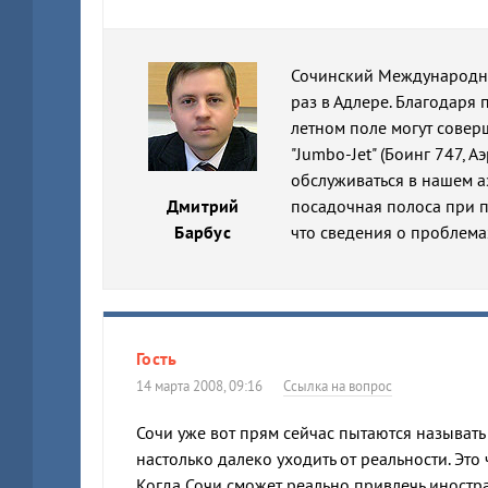
Сочинский Международны
раз в Адлере. Благодаря
летном поле могут совер
"Jumbo-Jet" (Боинг 747, 
обслуживаться в нашем аэ
Дмитрий
посадочная полоса при п
Барбус
что сведения о проблема
Гость
14 марта 2008, 09:16
Ссылка на вопрос
Сочи уже вот прям сейчас пытаются называть
настолько далеко уходить от реальности. Это 
Когда Сочи сможет реально привлечь иностра