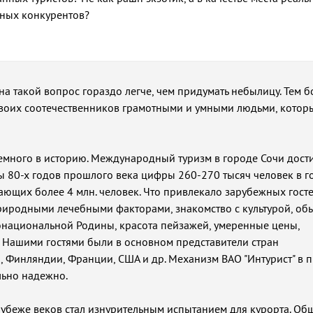
ных конкурентов?
 на такой вопрос гораздо легче, чем придумать небылицу. Тем б
своих соотечественников грамотными и умными людьми, котор
много в историю. Международный туризм в городе Сочи дости
 80-х годов прошлого века цифры 260-270 тысяч человек в г
ющих более 4 млн. человек. Что привлекало зарубежных госте
риродными лечебными факторами, знакомство с культурой, об
национальной Родины, красота пейзажей, умеренные цены,
 Нашими гостями были в основном представители стран
, Финляндии, Франции, США и др. Механизм ВАО "Интурист" в 
льно надежно.
убеже веков стал изнурительным испытанием для курорта. Об