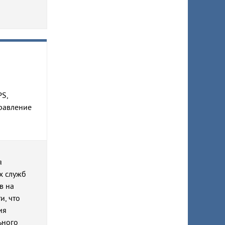
PS,
правление
я
х служб
в на
и, что
ия
ьного