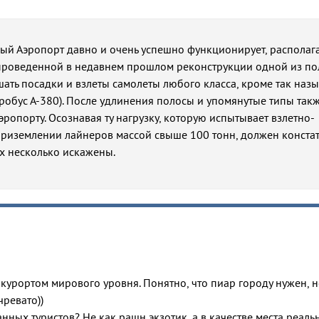
й Аэропорт давно и очень успешно функционирует, располага
 проведенной в недавнем прошлом реконструкции одной из пол
шать посадки и взлеты самолеты любого класса, кроме так наз
Аэробус А-380). После удлинения полосы и упомянутые типы так
ропорту. Осознавая ту нагрузку, которую испытывает взлетно-
риземлении лайнеров массой свыше 100 тонн, должен констат
х несколько искажены.
 курортом мирового уровня. Понятно, что пиар городу нужен, н
чревато))
нных туристов? Не как рашн экзотик, а в качестве места реаль