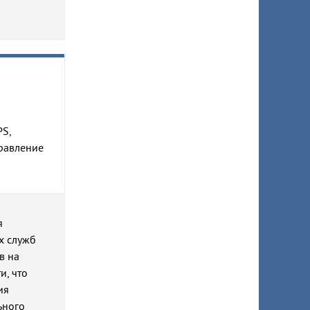
PS,
правление
я
х служб
в на
и, что
ия
ьного