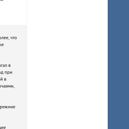
олее, что
ые
гал в
од при
й в
ычаями,
прежние
щее