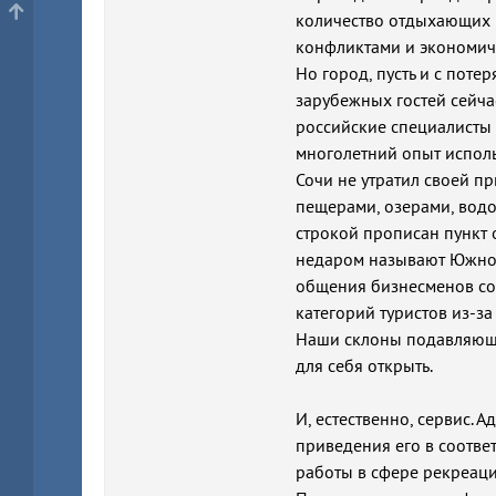
количество отдыхающих 
конфликтами и экономиче
Но город, пусть и с пот
зарубежных гостей сейча
российские специалисты 
многолетний опыт исполь
Сочи не утратил своей п
пещерами, озерами, вод
строкой прописан пункт 
недаром называют Южной
общения бизнесменов со 
категорий туристов из-з
Наши склоны подавляюще
для себя открыть.
И, естественно, сервис.
приведения его в соотве
работы в сфере рекреаци