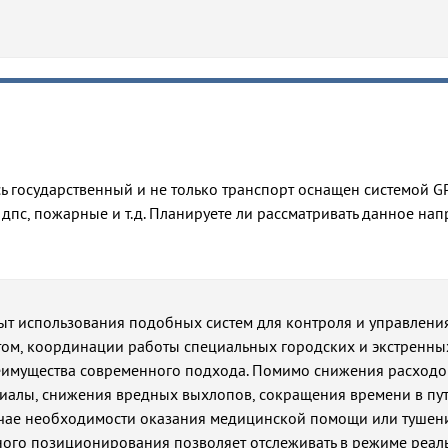
ь государственный и не только транспорт оснащен системой G
 дпс, пожарные и т.д. Планируете ли рассматривать данное на
ыт использования подобных систем для контроля и управлени
ом, координации работы специальных городских и экстренны
еимущества современного подхода. Помимо снижения расходо
иалы, снижения вредных выхлопов, сокращения времени в пут
учае необходимости оказания медицинской помощи или тушен
ного позиционирования позволяет отслеживать в режиме реал