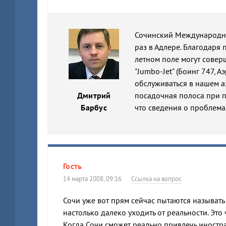
Сочинский Международны
раз в Адлере. Благодаря
летном поле могут совер
"Jumbo-Jet" (Боинг 747, 
обслуживаться в нашем аэ
Дмитрий
посадочная полоса при п
Барбус
что сведения о проблема
Гость
14 марта 2008, 09:16
Ссылка на вопрос
Сочи уже вот прям сейчас пытаются называть
настолько далеко уходить от реальности. Это 
Когда Сочи сможет реально привлечь иностра