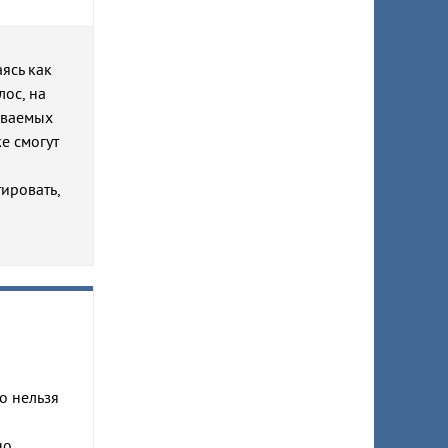
ясь как
ос, на
ываемых
же смогут
ировать,
о нельзя
но