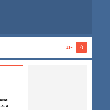
18+
товке
се, о