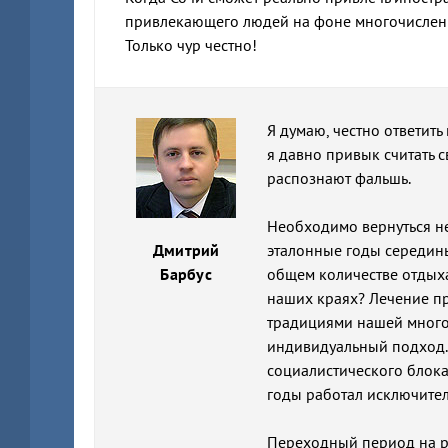
привлекающего людей на фоне многочислен
Только чур честно!
Я думаю, честно ответить
я давно привык считать 
распознают фальшь.
Необходимо вернуться не
Дмитрий
эталонные годы середины
Барбус
общем количестве отдыха
наших краях? Лечение п
традициями нашей много
индивидуальный подход.
социалистического блока
годы работал исключите
Переходный период на р