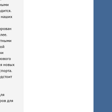
нными
дится.
ь наших
зирован
лее.
естными
ной
чи
лового
ия новых
спорта.
дстоит
для
ров для