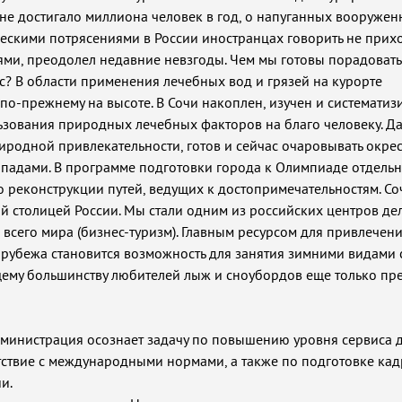
не достигало миллиона человек в год, о напуганных вооруже
скими потрясениями в России иностранцах говорить не прихо
ерями, преодолел недавние невзгоды. Чем мы готовы порадоват
с? В области применения лечебных вод и грязей на курорте
по-прежнему на высоте. В Сочи накоплен, изучен и системати
зования природных лечебных факторов на благо человеку. Да
риродной привлекательности, готов и сейчас очаровывать окр
опадами. В программе подготовки города к Олимпиаде отдель
о реконструкции путей, ведущих к достопримечательностям. Со
 столицей России. Мы стали одним из российских центров де
всего мира (бизнес-туризм). Главным ресурсом для привлечен
а рубежа становится возможность для занятия зимними видами 
му большинству любителей лыж и сноубордов еще только пре
 Администрация осознает задачу по повышению уровня сервиса 
тствие с международными нормами, а также по подготовке кад
и.