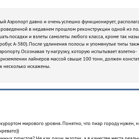
й Аэропорт давно и очень успешно функционирует, располага
 проведенной в недавнем прошлом реконструкции одной из пол
шать посадки и взлеты самолеты любого класса, кроме так наз
Аэробус А-380). После удлинения полосы и упомянутые типы так
ропорту. Осознавая ту нагрузку, которую испытывает взлетно-
риземлении лайнеров массой свыше 100 тонн, должен констат
х несколько искажены.
 курортом мирового уровня. Понятно, что пиар городу нужен, н
чревато))
нных туристов? Не как рашн экзотик, а в качестве места реаль