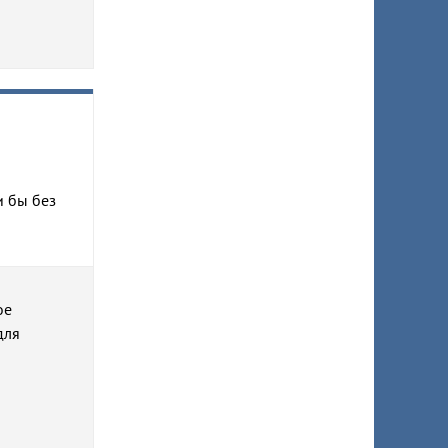
и бы без
ое
для