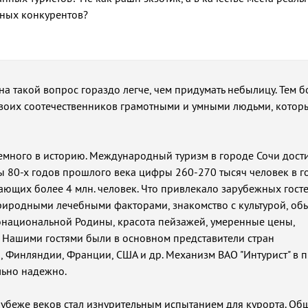
ных конкурентов?
 на такой вопрос гораздо легче, чем придумать небылицу. Тем б
своих соотечественников грамотными и умными людьми, котор
много в историю. Международный туризм в городе Сочи дости
 80-х годов прошлого века цифры 260-270 тысяч человек в г
ющих более 4 млн. человек. Что привлекало зарубежных госте
риродными лечебными факторами, знакомство с культурой, об
национальной Родины, красота пейзажей, умеренные цены,
 Нашими гостями были в основном представители стран
, Финляндии, Франции, США и др. Механизм ВАО "Интурист" в 
льно надежно.
убеже веков стал изнурительным испытанием для курорта. Об