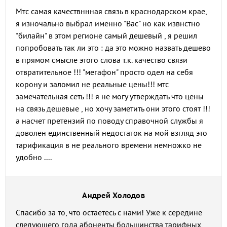
Мтс самая качествннная связь в краснодарском крае,
я изночально выбрал именно "Вас" но как извнстно
"билайн" в этом регионе самый дешевый , я решил
попробовать так ли это : да это можно назвать дешево
в прямом смысле этого слова т.к. качество связи
отвратительное !!! "мегафон" просто одел на себя
корону и заломил не реальные цены!!! мтс
замечательная сеть !!! я не могу утверждать что цены
на связь дешевые , но хочу заметить они этого стоят !!!
а насчет претензий по поводу справочной службы я
доволен единственный недостаток на мой взгляд это
тарификация в не реального времени немножко не
удобно ....
Андрей Холодов
Спасибо за то, что остаетесь с нами! Уже к середине
следующего года абоненты большинства тарифных