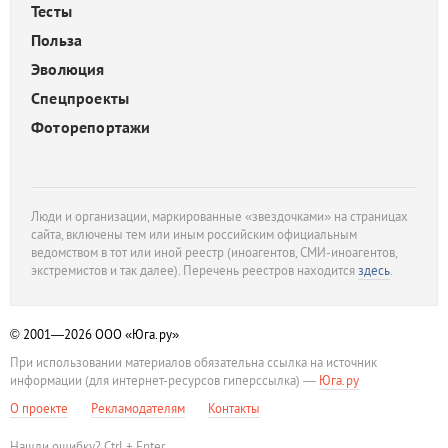
Тесты
Польза
Эволюция
Спецпроекты
Фоторепортажи
Люди и организации, маркированные «звездочками» на страницах
сайта, включены тем или иным российским официальным
ведомством в тот или иной реестр (иноагентов, СМИ-иноагентов,
экстремистов и так далее). Перечень реестров находится
здесь
.
© 2001—2026
ООО «Юга.ру»
При использовании материалов обязательна ссылка на источник
информации (для интернет-ресурсов гиперссылка) —
Юга.ру
О проекте
Рекламодателям
Контакты
Нашли ошибку? Ctrl + Enter