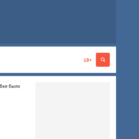
18+
ибке было