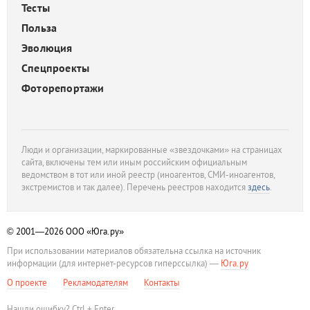
Тесты
Польза
Эволюция
Спецпроекты
Фоторепортажи
Люди и организации, маркированные «звездочками» на страницах
сайта, включены тем или иным российским официальным
ведомством в тот или иной реестр (иноагентов, СМИ-иноагентов,
экстремистов и так далее). Перечень реестров находится
здесь
.
© 2001—2026
ООО «Юга.ру»
При использовании материалов обязательна ссылка на источник
информации (для интернет-ресурсов гиперссылка) —
Юга.ру
О проекте
Рекламодателям
Контакты
Нашли ошибку? Ctrl + Enter