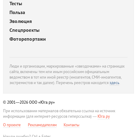
Тесты
Польза
Эволюция
Спецпроекты
Фоторепортажи
Люди и организации, маркированные «звездочками» на страницах
сайта, включены тем или иным российским официальным
ведомством в тот или иной реестр (иноагентов, СМИ-иноагентов,
экстремистов и так далее). Перечень реестров находится
здесь
.
© 2001—2026
ООО «Юга.ру»
При использовании материалов обязательна ссылка на источник
информации (для интернет-ресурсов гиперссылка) —
Юга.ру
О проекте
Рекламодателям
Контакты
Нашли ошибку? Ctrl + Enter