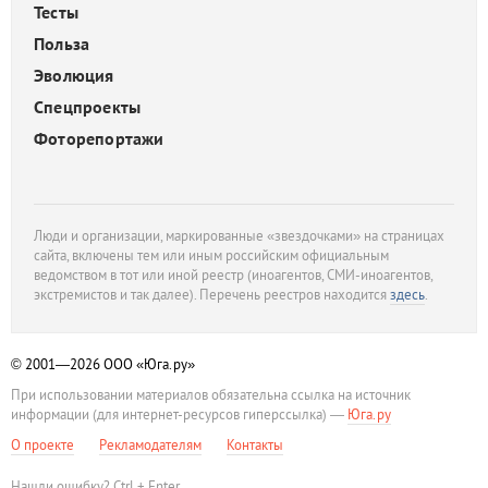
Тесты
Польза
Эволюция
Спецпроекты
Фоторепортажи
Люди и организации, маркированные «звездочками» на страницах
сайта, включены тем или иным российским официальным
ведомством в тот или иной реестр (иноагентов, СМИ-иноагентов,
экстремистов и так далее). Перечень реестров находится
здесь
.
© 2001—2026
ООО «Юга.ру»
При использовании материалов обязательна ссылка на источник
информации (для интернет-ресурсов гиперссылка) —
Юга.ру
О проекте
Рекламодателям
Контакты
Нашли ошибку? Ctrl + Enter