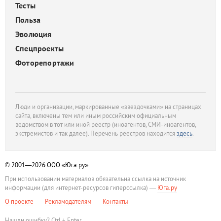
Тесты
Польза
Эволюция
Спецпроекты
Фоторепортажи
Люди и организации, маркированные «звездочками» на страницах
сайта, включены тем или иным российским официальным
ведомством в тот или иной реестр (иноагентов, СМИ-иноагентов,
экстремистов и так далее). Перечень реестров находится
здесь
.
© 2001—2026
ООО «Юга.ру»
При использовании материалов обязательна ссылка на источник
информации (для интернет-ресурсов гиперссылка) —
Юга.ру
О проекте
Рекламодателям
Контакты
Нашли ошибку? Ctrl + Enter