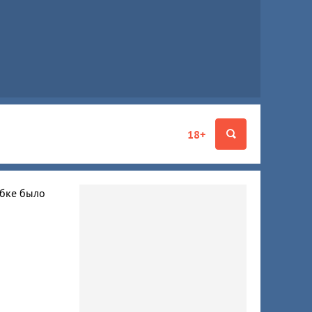
18+
ибке было