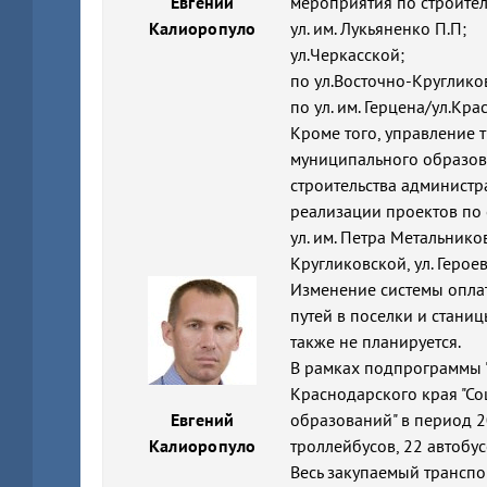
Евгений
мероприятия по строител
Калиоропуло
ул. им. Лукьяненко П.П;
ул.Черкасской;
по ул.Восточно-Круглико
по ул. им. Герцена/ул.Кр
Кроме того, управление
муниципального образов
строительства админист
реализации проектов по 
ул. им. Петра Метальнико
Кругликовской, ул. Геро
Изменение системы опла
путей в поселки и стани
также не планируется.
В рамках подпрограммы 
Краснодарского края "С
Евгений
образований" в период 2
Калиоропуло
троллейбусов, 22 автобус
Весь закупаемый транспо