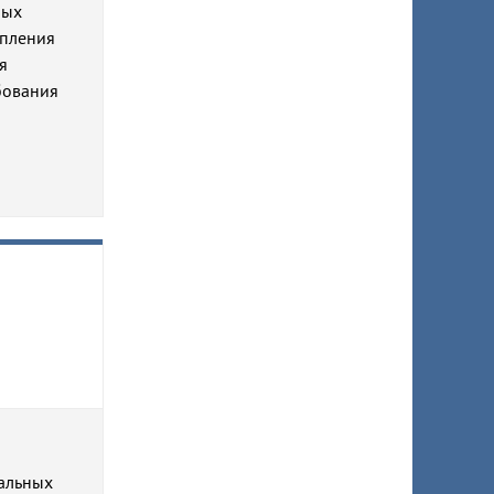
ных
епления
я
ебования
пальных