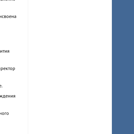
исвоена
вития
иректор
е.
ождения
ного