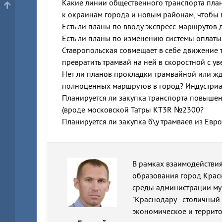
Какие линии общественного транспорта пла
к окраинам города и новым районам, чтобы
Есть ли планы по вводу экспресс-маршрутов
Есть ли планы по изменению системы оплаты
Ставропольская совмещает в себе движение т
превратить трамвай на ней в скоростной с 
Нет ли планов прокладки трамвайной или жд
полноценных маршрутов в город? Индустриа
Планируется ли закупка транспорта повышен
(вроде московской Татры КТ3R №2300?
Планируется ли закупка б\у трамваев из Ев
В рамках взаимодействи
образования город Крас
среды администрации му
"Краснодару - столичный
экономическое и террит