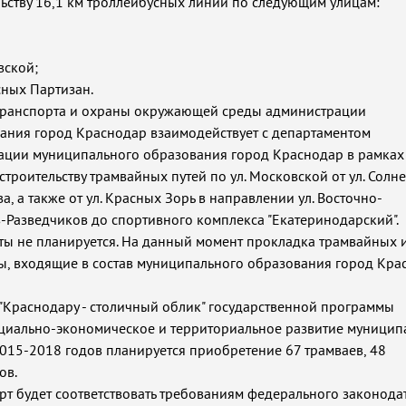
ьству 16,1 км троллейбусных линий по следующим улицам:
вской;
асных Партизан.
 транспорта и охраны окружающей среды администрации
ания город Краснодар взаимодействует с департаментом
рации муниципального образования город Краснодар в рамках
строительству трамвайных путей по ул. Московской от ул. Солн
ва, а также от ул. Красных Зорь в направлении ул. Восточно-
ев-Разведчиков до спортивного комплекса "Екатеринодарский".
ты не планируется. На данный момент прокладка трамвайных 
цы, входящие в состав муниципального образования город Кра
"Краснодару - столичный облик" государственной программы
оциально-экономическое и территориальное развитие муници
015-2018 годов планируется приобретение 67 трамваев, 48
ов.
рт будет соответствовать требованиям федерального законода