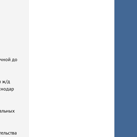
ечной до
и ж/д
снодар
пальных
тельства