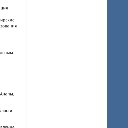
ация
жирские
азования
ильным
 Анапы,
бласти
авление