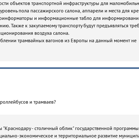
ости объектов транспортной инфраструктуры для маломобиль
 уровень пола пассажирского салона, аппарели и места для кр
втоинформаторы и информационные табло для информировани
ению. Также к закупаемому транспорту будут предъявляться тр
иционирования воздуха салона.
еблении трамвайных вагонов из Европы на данный момент не
роллейбусов и трамваев?
 "Краснодару - столичный облик" государственной программы
оциально-экономическое и территориальное развитие муници