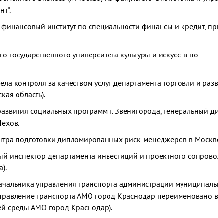
т".
финансовый институт по специальности финансы и кредит, пр
о государственного университета культуры и искусств по
ела контроля за качеством услуг департамента торговли и раз
кая область).
 развития социальных программ г. Звенигорода, генеральный д
Чехов.
ентра подготовки дипломированных риск-менеджеров в Москв
ный инспектор департамента инвестиций и проектного сопров
).
 начальника управления транспорта администрации муниципаль
управление транспорта АМО город Краснодар переименовано в
й среды АМО город Краснодар).