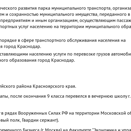
ического развития парка муниципального транспорта, организ
ем и сохранностью муниципального имущества, переданного в
 предприятиям и иным организациям, осуществляющим пасса
спортных услуг населению на территории муниципального обр
порядке в сфере транспортного обслуживания населения на
я город Краснодар.
оставляющими населению услуги по перевозке грузов автомоб
ного образования город Краснодар.
ейского района Красноярского края.
напы, после окончания 9 класса перевелся в вечернюю школу г.
бу в рядах Вооруженных Силах РФ на территории Московской о
вый полк, Гвардии сержант).
ременного Бизнеса (г. Москва) на факультете "Экономика и упр