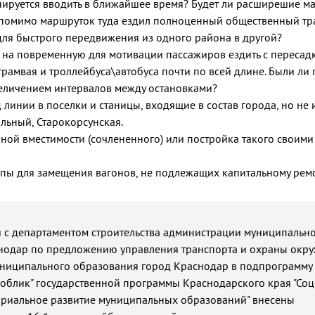
нируется вводить в ближайшее время? Будет ли расширешие м
 помимо маршруток туда ездил полноценный общественный тр
 для быстрого передвижения из одного района в другой?
 на повременную для мотивации пассажиров ездить с пересад
рамвая и троллейбуса\автобуса почти по всей длине. Были ли
увеличением интервалов между остановками?
 линии в поселки и станицы, входящие в состав города, но н
льный, Старокорсунская.
ной вместимости (сочлененного) или постройка такого своими
ропы для замещения вагонов, не подлежащих капитальному рем
я с департаментом строительства администрации муниципальн
нодар по предложению управления транспорта и охраны ок
ниципального образования город Краснодар в подпрограмму
 облик" государственной программы Краснодарского края "Со
ориальное развитие муниципальных образований" внесены