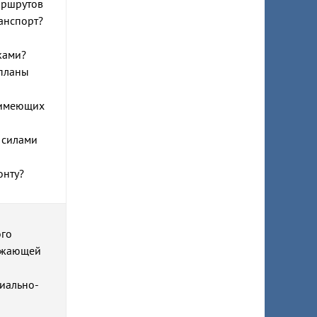
аршрутов
анспорт?
ками?
 планы
е имеющих
 силами
онту?
ого
ружающей
циально-