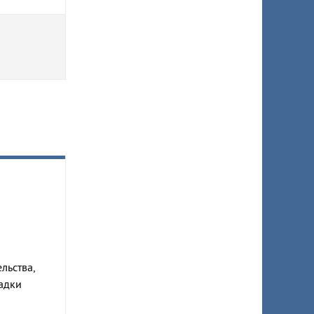
льства,
адки