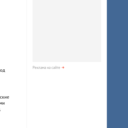
Реклама на сайте
род
ские
ими
д