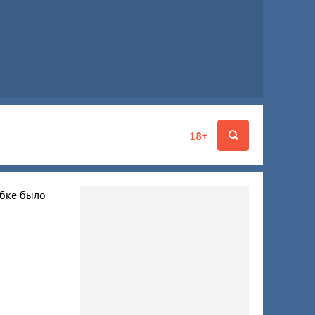
18+
ибке было