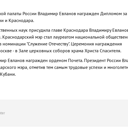
й палаты России Владимир Евланов награжден Дипломом за
ни и Краснодара.
твенных наук присудила главе Краснодара Владимиру Евлано
ы. Краснодарский мэр стал лауреатом национальной обществе
 в номинации "Служение Отечеству". Церемония награждения
оскве - в Зале церковных соборов храма Христа Спасителя.
имир Евланов награжден орденом Почета. Президент России В
арского мэра, отметив тем самым трудовые успехи и многолет
Кубани.
ter