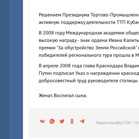
Решением Президиума Торгово-Промышленно
активную поддержку деятельности ТТП Куба
В 2008 году Международная академия общес
высокую награду - знак ордена Ивана Калит
премии "За обустройство Земли Российской"
победителей регионального тура прошла в М
В апреле 2008 года глава Краснодара Влад
Путин подписал Указ о награждении краснод
добросовестный труд руководителя столицы 
Женат. Воспитал сына.
Нашли ошибку? Ctrl + En