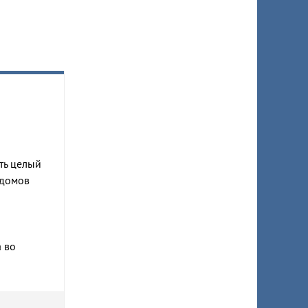
ить целый
 домов
а во