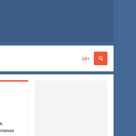
18+
а,
планах