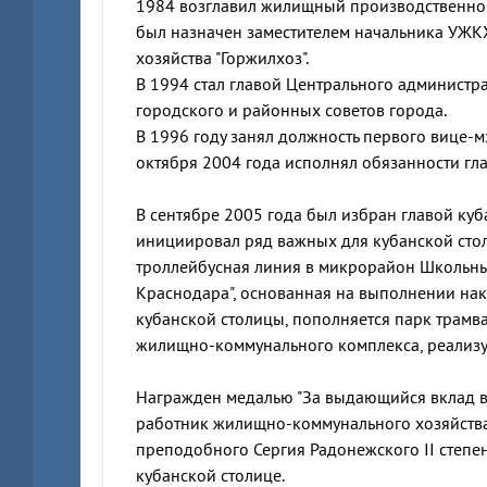
1984 возглавил жилищный производственно-
был назначен заместителем начальника УЖК
хозяйства "Горжилхоз".
В 1994 стал главой Центрального администра
городского и районных советов города.
В 1996 году занял должность первого вице-мэ
октября 2004 года исполнял обязанности гл
В сентябре 2005 года был избран главой куб
инициировал ряд важных для кубанской стол
троллейбусная линия в микрорайон Школьны
Краснодара", основанная на выполнении нак
кубанской столицы, пополняется парк трам
жилищно-коммунального комплекса, реализ
Награжден медалью "За выдающийся вклад в 
работник жилищно-коммунального хозяйства
преподобного Сергия Радонежского II степе
кубанской столице.