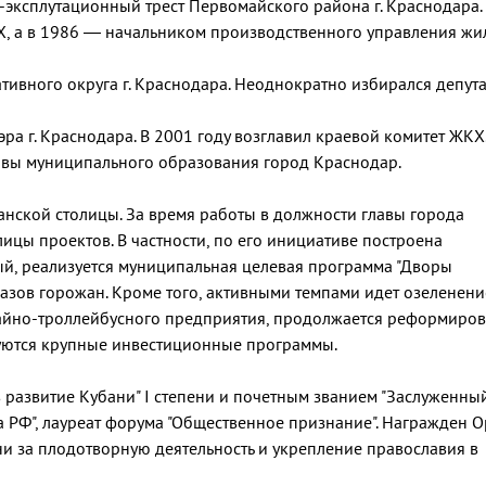
эксплутационный трест Первомайского района г. Краснодара.
Х, а в 1986 — начальником производственного управления ж
тивного округа г. Краснодара. Неоднократно избирался депут
ра г. Краснодара. В 2001 году возглавил краевой комитет ЖКХ.
авы муниципального образования город Краснодар.
анской столицы. За время работы в должности главы города
ицы проектов. В частности, по его инициативе построена
й, реализуется муниципальная целевая программа "Дворы
азов горожан. Кроме того, активными темпами идет озеленени
вайно-троллейбусного предприятия, продолжается реформиро
уются крупные инвестиционные программы.
развитие Кубани" I степени и почетным званием "Заслуженны
 РФ", лауреат форума "Общественное признание". Награжден 
ни за плодотворную деятельность и укрепление православия в