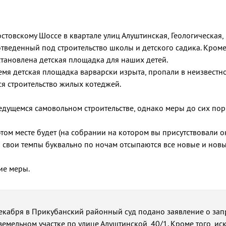
стовскому Шоссе в квартале улиц Алуштинская, Геологическая,
тведенный под строительство школы и детского садика. Кроме 
становлена детская площадка для наших детей.
время детская площадка варварски изрыта, пропали в неизвестн
ся строительство жилых котеджей.
едущемся самовольном строительстве, однако меры до сих пор
том месте будет (на собрании на котором вы присутствовали 
о свои темпы буквально по ночам отсыпаются все новые и нов
ие меры.
екабря в Прикубанский районный суд подано заявление о зап
емельном участке по улице Алуштинской, 40/1. Кроме того, ис