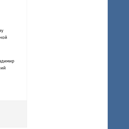
ву
нной
ладимир
ний