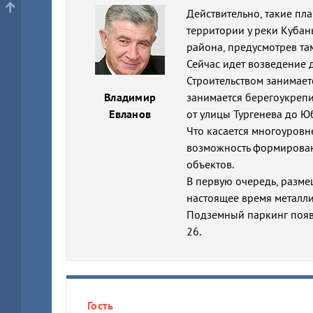
Действительно, такие пл
территории у реки Кубан
района, предусмотрев та
Сейчас идет возведение
Строительством занимает
Владимир
занимается берегоукреп
Евланов
от улицы Тургенева до 
Что касается многоуровн
возможность формирован
объектов.
В первую очередь, разме
настоящее время металли
Подземный паркинг появи
26.
Гость