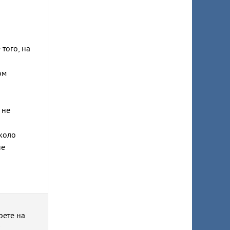
того, на
ом
 не
около
ые
рете на
к