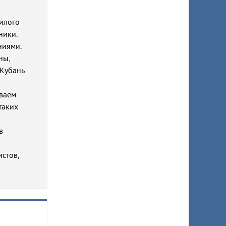
жилого
ники.
ниями.
ны,
 Кубань
иваем
таких
в
стов,