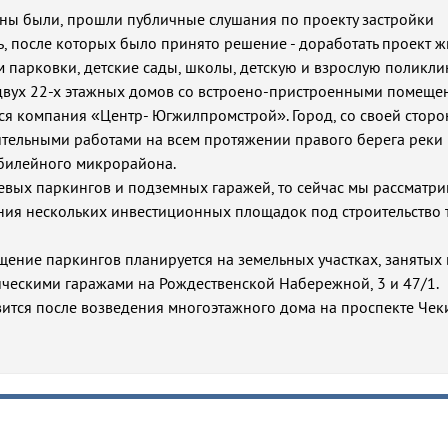
аны были, прошли публичные слушания по проекту застройки
ь, после которых было принято решение - доработать проект 
м парковки, детские сады, школы, детскую и взрослую поликли
 двух 22-х этажных домов со встроено-пристроенными помеще
ся компания «Центр- Югжилпромстрой». Город, со своей сторо
ительными работами на всем протяжении правого берега реки
Юбилейного микрорайона.
евых паркингов и подземных гаражей, то сейчас мы рассматр
ия нескольких инвестиционных площадок под строительство 
щение паркингов планируется на земельных участках, занятых 
ческими гаражами на Рождественской Набережной, 3 и 47/1.
тся после возведения многоэтажного дома на проспекте Чеки