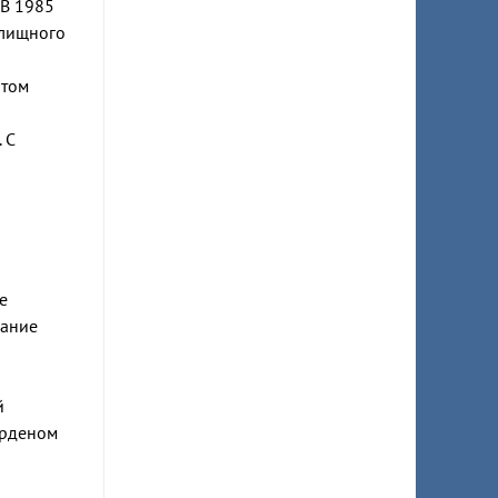
 В 1985
илищного
атом
 С
е
вание
й
Орденом