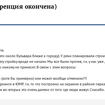
ренция окончена)
те.
это около бульвара ближе к городу). У реки планировали стро
эту стройку вроде не начали. Мы все были против, т.к. у нас уже
 никому не принесет. В связи с этим вопросы:
а (хотя бы примерно) или может вообще отменили?!!
аркинги в ЮМР, т.к. то что построено на окраине в районе парк
 во-вторых это очень далеко от того где люди живут. Спасибо.