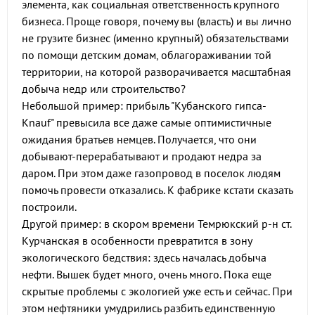
элемента, как социальная ответственность крупного
бизнеса. Проще говоря, почему вы (власть) и вы лично
не грузите бизнес (именно крупный) обязательствами
по помощи детским домам, облагораживании той
территории, на которой разворачивается масштабная
добыча недр или строительство?
Небольшой пример: прибыль "Кубанского гипса-
Knauf" превысила все даже самые оптимистичные
ожидания братьев немцев. Получается, что они
добывают-перерабатывают и продают недра за
даром. При этом даже газопровод в поселок людям
помочь провести отказались. К фабрике кстати сказать
построили.
Другой пример: в скором времени Темрюкский р-н ст.
Курчанская в особенности превратится в зону
экологического бедствия: здесь началась добыча
нефти. Вышек будет много, очень много. Пока еще
скрытые проблемы с экологией уже есть и сейчас. При
этом нефтяники умудрились разбить единственную