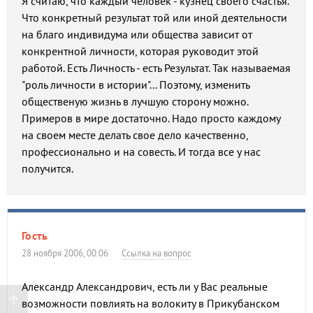
Я считаю, что каждый человек - кузнец своего счастья.
Что конкретный результат той или иной деятельности
на благо индивидума или общества зависит от
конкрентной личности, которая руководит этой
работой. Есть Личность - есть Результат. Так называемая
"роль личности в истории"... Поэтому, изменить
общественую жизнь в лучшую сторону можно.
Примеров в мире достаточно. Надо просто каждому
на своем месте делать свое дело качественно,
профессионально и на совесть. И тогда все у нас
получится.
Гость
28 ноября 2006, 00:06
Ссылка на вопрос
Александр Александрович, есть ли у Вас реальные
возможности повлиять на волокиту в Прикубанском