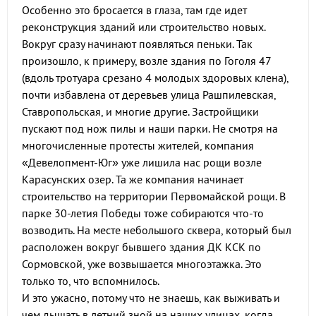
Особенно это бросается в глаза, там где идет
реконструкция зданий или строительство новых.
Вокруг сразу начинают появляться пеньки. Так
произошло, к примеру, возле здания по Гоголя 47
(вдоль тротуара срезано 4 молодых здоровых клена),
почти избавлена от деревьев улица Рашпилевская,
Ставропольская, и многие другие. Застройщики
пускают под нож пилы и наши парки. Не смотря на
многочисленные протесты жителей, компания
«Девелопмент-Юг» уже лишила нас рощи возле
Карасунских озер. Та же компания начинает
строительство на территории Первомайской рощи. В
парке 30-летия Победы тоже собираются что-то
возводить. На месте небольшого сквера, который был
расположен вокруг бывшего здания ДК КСК по
Сормовской, уже возвышается многоэтажка. Это
только то, что вспомнилось.
И это ужасно, потому что не знаешь, как выживать и
чем дышать в летний зной на наших улицах, когда