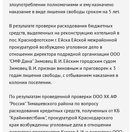
злоупотреблении полномочиями и ему назначено
наказание в виде лишения свободы сроком на 5 лет.
В результате проверки расходования бюджетных
средств, выделенных на реконструкцию котельной в
пос. Краснофлотском г. Ейска Ейской межрайонной
прокуратурой возбуждено уголовное дело в
отношении директора подрядной организации ООО
"СМФ Дана" Зимовец В. И. Ейским городским судом
Зимовец В. И. признан виновным и приговорен к 3
годам лишения свободы, с отбыванием наказания в
колонии поселении.
По результатам проведенной проверки ООО ХК АФ
"Россия" Тимашевского района по вопросу
расходования кредитных средств, полученных от КБ
"Крайинвестбанк", прокуратурой Краснодарского
края возбужденны уголовные дела в отношении
директора предприятия Кусого А. И. и директора ООО