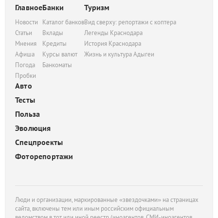
Главное
Банки
Туризм
Новости
Каталог банков
Вид сверху: репортажи с коптера
Статьи
Вклады
Легенды Краснодара
Мнения
Кредиты
История Краснодара
Афиша
Курсы валют
Жизнь и культура Адыгеи
Погода
Банкоматы
Пробки
Авто
Тесты
Польза
Эволюция
Спецпроекты
Фоторепортажи
Люди и организации, маркированные «звездочками» на страницах
сайта, включены тем или иным российским официальным
ведомством в тот или иной реестр (иноагентов, СМИ-иноагентов,