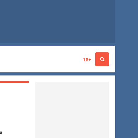
18+
я