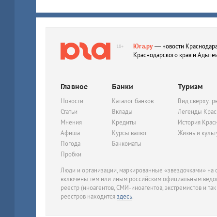
Юга.ру
— новости Краснодара
18+
Краснодарского края и Адыге
Главное
Банки
Туризм
Новости
Каталог банков
Вид сверху: р
Статьи
Вклады
Легенды Крас
Мнения
Кредиты
История Крас
Афиша
Курсы валют
Жизнь и куль
Погода
Банкоматы
Пробки
Люди и организации, маркированные «звездочками» на с
включены тем или иным российским официальным ведом
реестр (иноагентов, СМИ-иноагентов, экстремистов и так
реестров находится
здесь
.