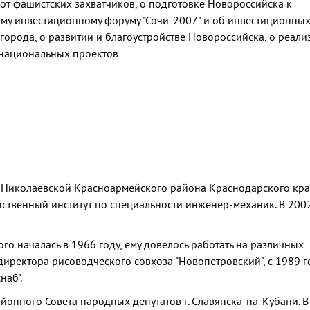
т фашистских захватчиков, о подготовке Новороссийска к
у инвестиционному форуму "Сочи-2007" и об инвестиционны
орода, о развитии и благоустройстве Новороссийска, о реали
национальных проектов
о-Николаевской Красноармейского района Краснодарского кра
йственный институт по специальности инженер-механик. В 2002
го началась в 1966 году, ему довелось работать на различных
директора рисоводческого совхоза "Новопетровский", с 1989 г
наб".
йонного Совета народных депутатов г. Славянска-на-Кубани. В