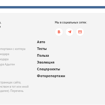
,
Мы в социальных сетях:
и
Авто
Тесты
епортажи с коптера
нодара
Польза
нодара
Эволюция
тура Адыгеи
Спецпроекты
Фоторепортажи
траницах сайта,
ством в тот или иной
 далее). Перечень