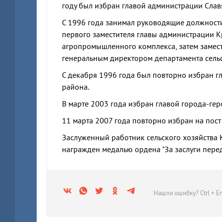
году был избран главой администрации Слав
С 1996 года занимал руководящие должности
первого заместителя главы администрации 
агропромышленного комплекса, затем замест
генеральным директором департамента сельс
С декабря 1996 года был повторно избран гл
района.
В марте 2003 года избран главой города-ге
11 марта 2007 года повторно избран на пост
Заслуженный работник сельского хозяйства 
награжден медалью ордена "За заслуги перед 
Нашли ошибку? Ctrl + En