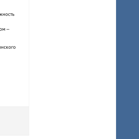
жность
ом –
янского