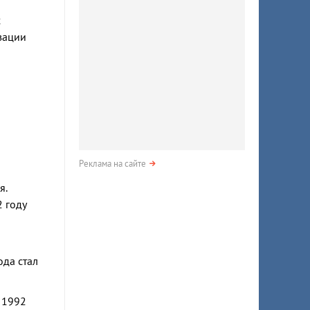
х
зации
Реклама на сайте
я.
 году
ода стал
 1992