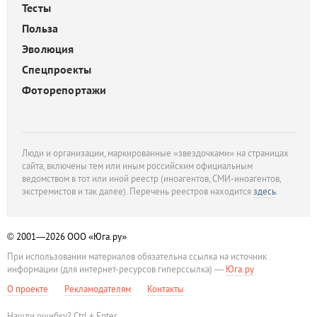
Тесты
Польза
Эволюция
Спецпроекты
Фоторепортажи
Люди и организации, маркированные «звездочками» на страницах
сайта, включены тем или иным российским официальным
ведомством в тот или иной реестр (иноагентов, СМИ-иноагентов,
экстремистов и так далее). Перечень реестров находится
здесь
.
© 2001—2026
ООО «Юга.ру»
При использовании материалов обязательна ссылка на источник
информации (для интернет-ресурсов гиперссылка) —
Юга.ру
О проекте
Рекламодателям
Контакты
Нашли ошибку? Ctrl + Enter