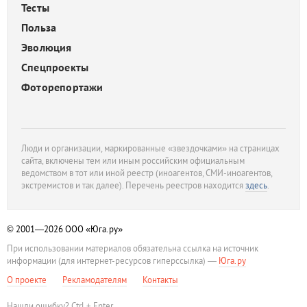
Тесты
Польза
Эволюция
Спецпроекты
Фоторепортажи
Люди и организации, маркированные «звездочками» на страницах
сайта, включены тем или иным российским официальным
ведомством в тот или иной реестр (иноагентов, СМИ-иноагентов,
экстремистов и так далее). Перечень реестров находится
здесь
.
© 2001—2026
ООО «Юга.ру»
При использовании материалов обязательна ссылка на источник
информации (для интернет-ресурсов гиперссылка) —
Юга.ру
О проекте
Рекламодателям
Контакты
Нашли ошибку? Ctrl + Enter