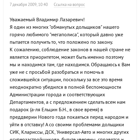
7 декабря 2009, 10:40
Ссылка на вопрос
Уважаемый Владимир Лазаревич!
Я один из многих "обманутых дольщиков" нашего
горячо любимого "мегаполиса", который давно уже
пытается получить то, что положено по закону.
К сожалению, соблюдение законов в нашей стране не
является приоритетом, может быть именно поэтому
мы и находимся там, где находимся. Обращаюсь к Вам
уже не с просьбой разобраться и помочь в
сложившейся ситуации, поскольку за все это время
неоднократно убедился в полной беспомощности
Администрации города и соответствующих
Департаментов, а с предложением сделать всем нам
подарок (а-ля Ельцин Б.Н., в свое время) в
преддверии Нового года покаяться перед народом и
уйти в отставку! А со своими проблемами дольщики
СИК, Клариссы, ДСК, Универсал-Авто и многих других
«суперзастройщиков», будьте уверены, справятся и