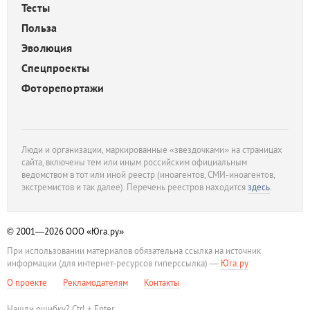
Тесты
Польза
Эволюция
Спецпроекты
Фоторепортажи
Люди и организации, маркированные «звездочками» на страницах
сайта, включены тем или иным российским официальным
ведомством в тот или иной реестр (иноагентов, СМИ-иноагентов,
экстремистов и так далее). Перечень реестров находится
здесь
.
© 2001—2026
ООО «Юга.ру»
При использовании материалов обязательна ссылка на источник
информации (для интернет-ресурсов гиперссылка) —
Юга.ру
О проекте
Рекламодателям
Контакты
Нашли ошибку? Ctrl + Enter