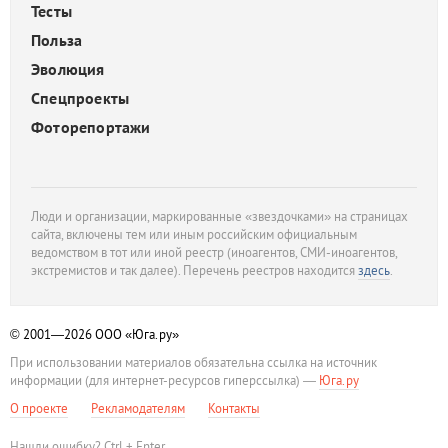
Тесты
Польза
Эволюция
Спецпроекты
Фоторепортажи
Люди и организации, маркированные «звездочками» на страницах
сайта, включены тем или иным российским официальным
ведомством в тот или иной реестр (иноагентов, СМИ-иноагентов,
экстремистов и так далее). Перечень реестров находится
здесь
.
© 2001—2026
ООО «Юга.ру»
При использовании материалов обязательна ссылка на источник
информации (для интернет-ресурсов гиперссылка) —
Юга.ру
О проекте
Рекламодателям
Контакты
Нашли ошибку? Ctrl + Enter