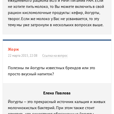
ежедневного рациона ВОЗ и НИИ питания РАН. Если
не хотите пить молоко, то Вы можете включить в свой
рацион кисломолочные продукты: кефир, йогурты,
творог. Если же молоко у Вас не усваивается, то эту
тему мы уже затронули в нескольких вопросах выше.
Жорж
22 марта 2015, 22:08
Ссылка на вопрос
Полезны ли йогурты известных брендов или это
просто вкусный напиток?
Елена Павлова
Йогурты – это прекрасный источник кальция и живых
молочнокислых бактерий. При этом также стоит
отметить, что существуют обогащенные йогурты,