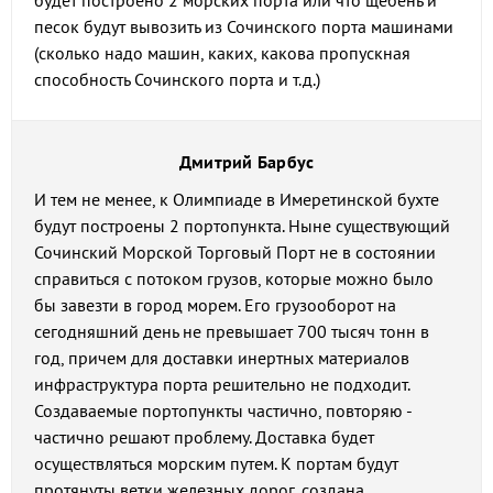
будет построено 2 морских порта или что щебень и
песок будут вывозить из Сочинского порта машинами
(сколько надо машин, каких, какова пропускная
способность Сочинского порта и т.д.)
Дмитрий Барбус
И тем не менее, к Олимпиаде в Имеретинской бухте
будут построены 2 портопункта. Ныне существующий
Сочинский Морской Торговый Порт не в состоянии
справиться с потоком грузов, которые можно было
бы завезти в город морем. Его грузооборот на
сегодняшний день не превышает 700 тысяч тонн в
год, причем для доставки инертных материалов
инфраструктура порта решительно не подходит.
Создаваемые портопункты частично, повторяю -
частично решают проблему. Доставка будет
осуществляться морским путем. К портам будут
протянуты ветки железных дорог, создана