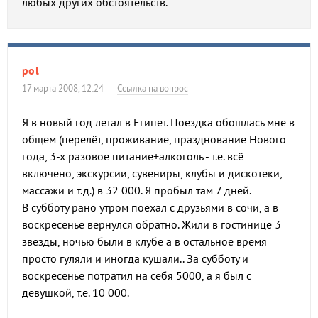
любых других обстоятельств.
pol
17 марта 2008, 12:24
Ссылка на вопрос
Я в новый год летал в Египет. Поездка обошлась мне в
общем (перелёт, проживание, празднование Нового
года, 3-х разовое питание+алкоголь - т.е. всё
включено, экскурсии, сувениры, клубы и дискотеки,
массажи и т.д.) в 32 000. Я пробыл там 7 дней.
В субботу рано утром поехал с друзьями в сочи, а в
воскресенье вернулся обратно. Жили в гостинице 3
звезды, ночью были в клубе а в остальное время
просто гуляли и иногда кушали.. За субботу и
воскресенье потратил на себя 5000, а я был с
девушкой, т.е. 10 000.