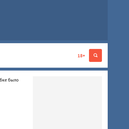
18+
ибке было