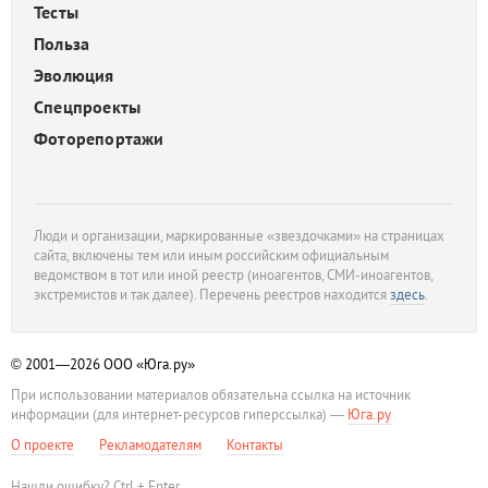
Тесты
Польза
Эволюция
Спецпроекты
Фоторепортажи
Люди и организации, маркированные «звездочками» на страницах
сайта, включены тем или иным российским официальным
ведомством в тот или иной реестр (иноагентов, СМИ-иноагентов,
экстремистов и так далее). Перечень реестров находится
здесь
.
© 2001—2026
ООО «Юга.ру»
При использовании материалов обязательна ссылка на источник
информации (для интернет-ресурсов гиперссылка) —
Юга.ру
О проекте
Рекламодателям
Контакты
Нашли ошибку? Ctrl + Enter