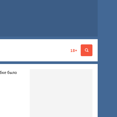
18+
ибке было