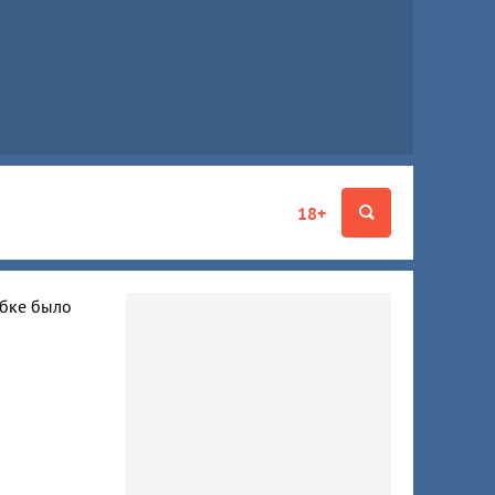
18+
ибке было