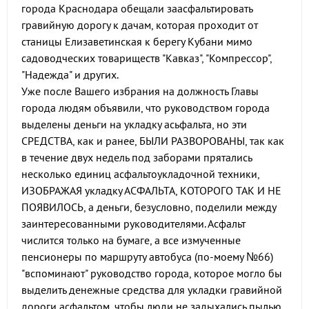
города Краснодара обещали заасфальтировать
гравийную дорогу к дачам, которая проходит от
станицы Елизаветинская к берегу Кубани мимо
садоводческих товариществ "Кавказ", "Компрессор",
"Надежда" и других.
Уже после Вашего избрания на должность Главы
города людям объявили, что руководством города
выделены деньги на укладку асьфальта, но эти
СРЕДСТВА, как и ранее, БЫЛИ РАЗВОРОВАНЫ, так как
в течение двух недель под заборами прятались
несколько единиц асфальтоукладочной техники,
ИЗОБРАЖАЯ укладку АСФАЛЬТА, КОТОРОГО ТАК И НЕ
ПОЯВИЛОСЬ, а деньги, безусловно, поделили между
заинтересованными руководителями. Асфальт
числится только на бумаге, а все измученные
пенсионеры по маршруту автобуса (по-моему №66)
"вспоминают" руководство города, которое могло бы
выделить денежные средства для укладки гравийной
дороги асфальтом, чтобы люди не задыхались пылью