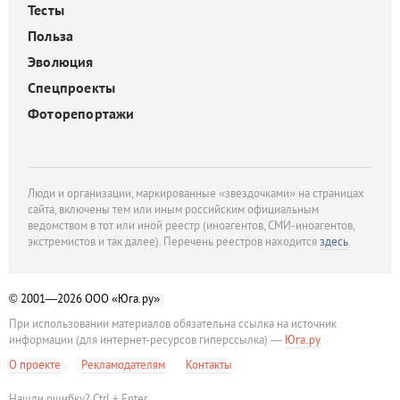
Тесты
Польза
Эволюция
Спецпроекты
Фоторепортажи
Люди и организации, маркированные «звездочками» на страницах
сайта, включены тем или иным российским официальным
ведомством в тот или иной реестр (иноагентов, СМИ-иноагентов,
экстремистов и так далее). Перечень реестров находится
здесь
.
© 2001—2026
ООО «Юга.ру»
При использовании материалов обязательна ссылка на источник
информации (для интернет-ресурсов гиперссылка) —
Юга.ру
О проекте
Рекламодателям
Контакты
Нашли ошибку? Ctrl + Enter