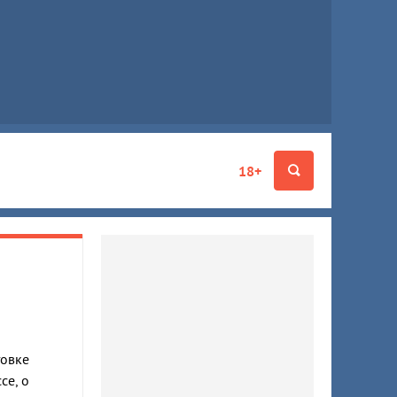
18+
товке
се, о