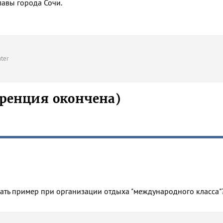
лавы города Сочи.
ter
ренция окончена)
рать пример при организации отдыха "международного класса"