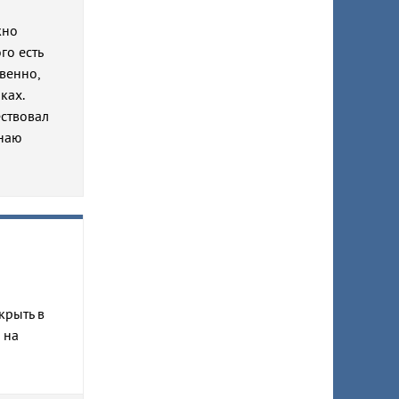
жно
го есть
твенно,
ках.
ествовал
знаю
крыть в
 на