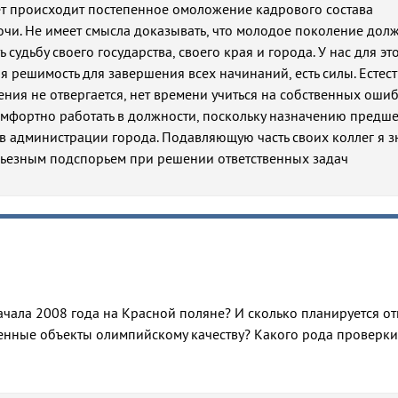
ет происходит постепенное омоложение кадрового состава
чи. Не имеет смысла доказывать, что молодое поколение дол
судьбу своего государства, своего края и города. У нас для это
я решимость для завершения всех начинаний, есть силы. Естес
ения не отвергается, нет времени учиться на собственных ошиб
омфортно работать в должности, поскольку назначению предш
в администрации города. Подавляющую часть своих коллег я 
ерьезным подспорьем при решении ответственных задач
чала 2008 года на Красной поляне? И сколько планируется от
оенные объекты олимпийскому качеству? Какого рода проверки