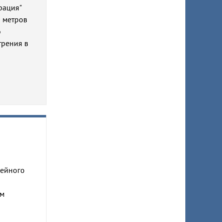
рация"
0 метров
о
трения в
кейного
ам