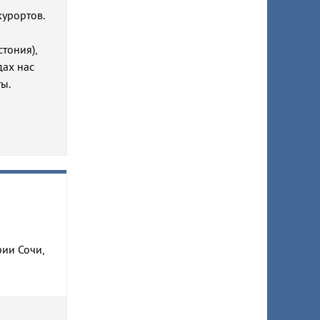
урортов.
тония),
дах нас
ы.
рии Сочи,