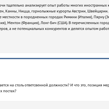
чи тщательно анализирует опыт работы многих иностранных к
ен, Канны, Ницца, горнолыжные курорты Австрии, Швейцарии.
е местности в породненных городах Римини (Италия), Пярну (Эс
ия), Ментон (Франция), Лонг-Бич (США). В перечисленных горо
ров, а не потенциальных конкурентов и делятся опытом работ
ается на столь ответсвенной должности? И что это, позиция ме
х постах?