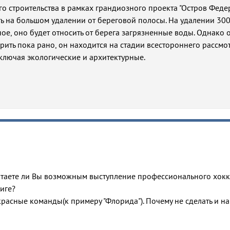
о строительства в рамках грандиозного проекта "Остров Феде
ь на большом удалении от береговой полосы. На удалении 30
ое, оно будет относить от берега загрязненные воды. Однако 
рить пока рано, он находится на стадии всестороннего рассмо
ключая экологические и архитектурные.
итаете ли Вы возможным выступление профессионального хок
иге?
расные команды(к примеру "Флорида"). Почему не сделать и н