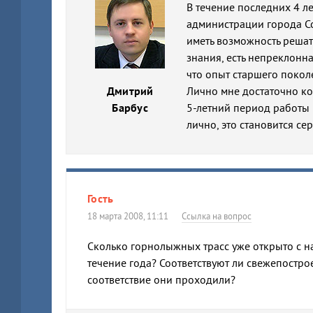
В течение последних 4 л
администрации города Со
иметь возможность решать 
знания, есть непреклонна
что опыт старшего покол
Дмитрий
Лично мне достаточно к
Барбус
5-летний период работы 
лично, это становится с
Гость
18 марта 2008, 11:11
Ссылка на вопрос
Сколько горнолыжных трасс уже открыто с на
течение года? Соответствуют ли свежепостр
соответствие они проходили?