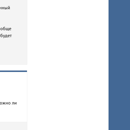
онный
вообще
 будет
можно ли