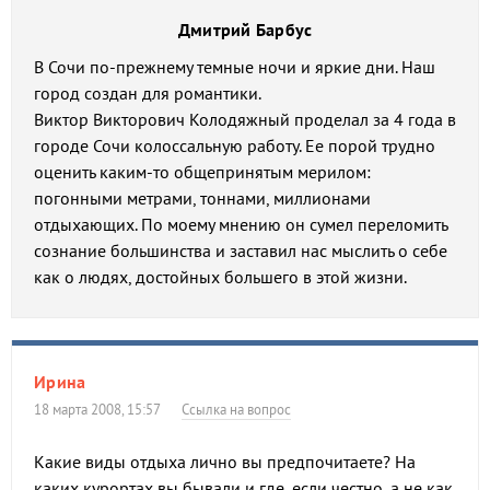
Дмитрий Барбус
В Сочи по-прежнему темные ночи и яркие дни. Наш
город создан для романтики.
Виктор Викторович Колодяжный проделал за 4 года в
городе Сочи колоссальную работу. Ее порой трудно
оценить каким-то общепринятым мерилом:
погонными метрами, тоннами, миллионами
отдыхающих. По моему мнению он сумел переломить
сознание большинства и заставил нас мыслить о себе
как о людях, достойных большего в этой жизни.
Ирина
18 марта 2008, 15:57
Ссылка на вопрос
Какие виды отдыха лично вы предпочитаете? На
каких курортах вы бывали и где, если честно, а не как