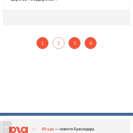
1
2
3
4
Юга.ру
— новости Краснодара,
18+